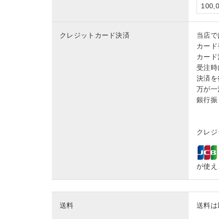
100
クレジットカード決済
当店で
カード
カード
受注時
決済を
万が一
銀行振
クレジッ
が使え
送料
送料は