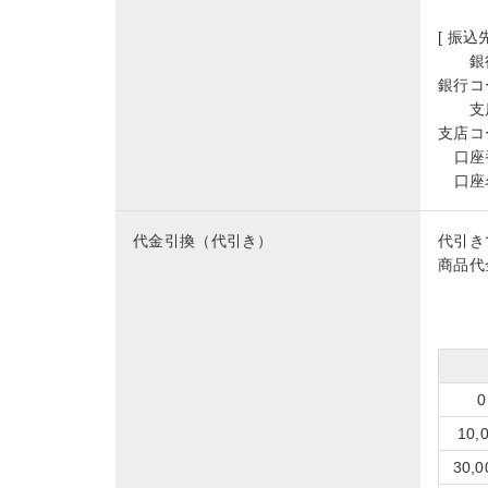
[ 振込先
銀
銀行コ
支
支店コ
口座
口座
代金引換（代引き）
代引き
商品代
10
30,