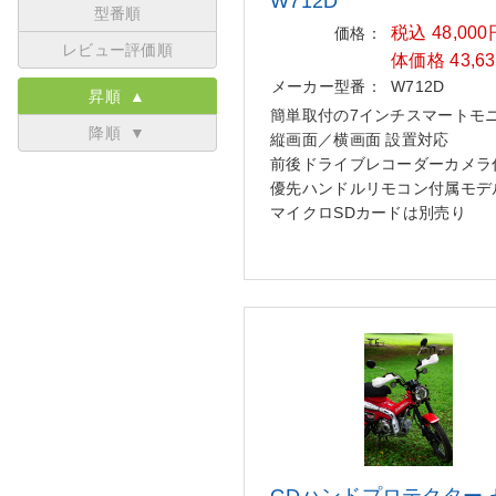
W712D
型番順
税込 48,00
価格：
レビュー評価順
体価格 43,6
メーカー型番：
W712D
昇順 ▲
簡単取付の7インチスマートモ
降順 ▼
縦画面／横画面 設置対応
前後ドライブレコーダーカメラ
優先ハンドルリモコン付属モデ
マイクロSDカードは別売り
GDハンドプロテクター 