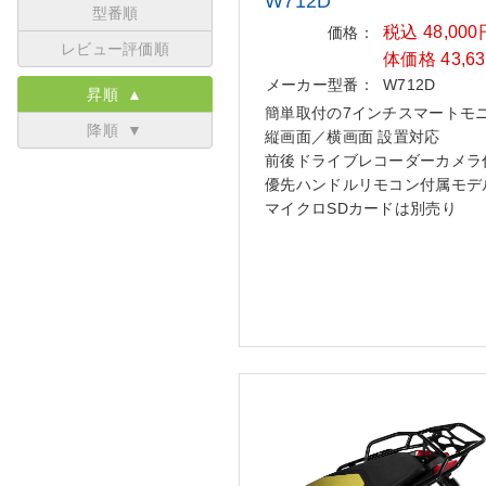
W712D
型番順
税込 48,00
価格：
レビュー評価順
体価格 43,6
メーカー型番：
W712D
昇順 ▲
簡単取付の7インチスマートモ
降順 ▼
縦画面／横画面 設置対応
前後ドライブレコーダーカメラ
優先ハンドルリモコン付属モデ
マイクロSDカードは別売り