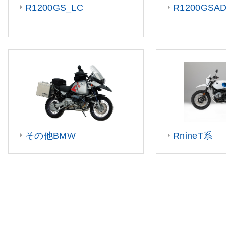
R1200GS_LC
R1200GSA
その他BMW
RnineT系