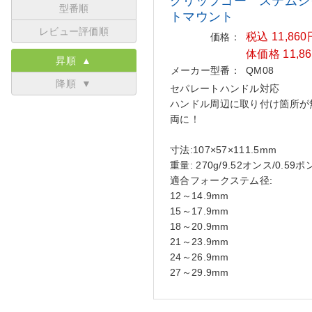
グリップゴー ステムシ
型番順
トマウ
ント
レビュー評価順
税込 11,86
価格：
体価格 11,8
昇順 ▲
メーカー型番：
QM08
降順 ▼
セパレートハンドル対応
ハンドル周辺に取り付け箇所が
両に！
寸法:107×57×111.5mm
重量: 270g/9.52オンス/0.59
適合フォークステム径:
12～14.9mm
15～17.9mm
18～20.9mm
21～23.9mm
24～26.9mm
27～29.9mm