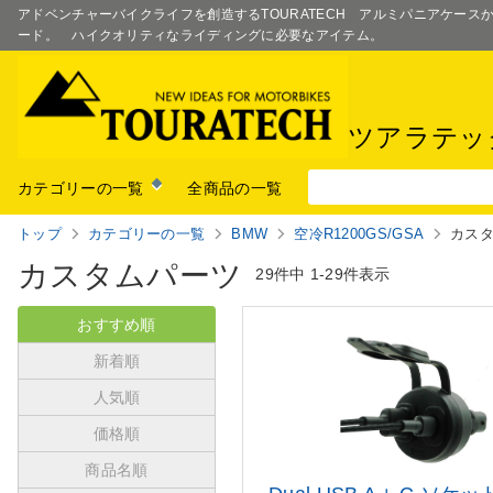
アドベンチャーバイクライフを創造するTOURATECH アルミパニアケー
ード。 ハイクオリティなライディングに必要なアイテム。
ツアラテッ
カテゴリーの一覧
全商品の一覧
トップ
カテゴリーの一覧
BMW
空冷R1200GS/GSA
カス
カスタムパーツ
29件中
1-29件表示
おすすめ順
新着順
人気順
価格順
商品名順