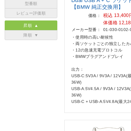
Dual USB A + C ソケッ
型番順
【BMW 純正
交換用】
レビュー評価順
税込 13,40
価格：
体価格 12,1
昇順 ▲
メーカー型番：
01-030-0102-
降順 ▼
・使用時の高い耐候性
・両ソケットごとの独立したカ
・12の急速充電プロトコル
・BMWプラグアンドプレイ
出力：
USB-C:5V3A / 9V3A / 12V3A
36W)
USB-A:5V4.5A / 9V3A / 12V3
36W)
USB-C + USB-A:5V4.8A(最大2