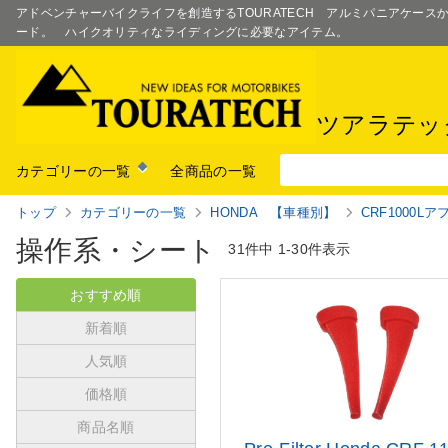
アドベンチャーバイクライフを創造するTOURATECH アルミパニアケー
ード。 ハイクオリティなライディングに必要なアイテム。
ツアラテッ
カテゴリーの一覧
全商品の一覧
トップ
カテゴリーの一覧
HONDA 【車種別】
CRF1000L
操作系・シート
31件中
1-30件表示
おすすめ順
新着順
人気順
価格順
商品名順