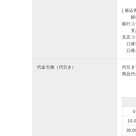
[ 振込先
銀
銀行コ
支
支店コ
口座
口座
代金引換（代引き）
代引き
商品代
10
30,