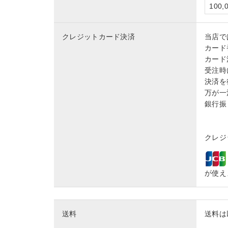
100
クレジットカード決済
当店で
カード
カード
受注時
決済を
万が一
銀行振
クレジッ
が使え
送料
送料は