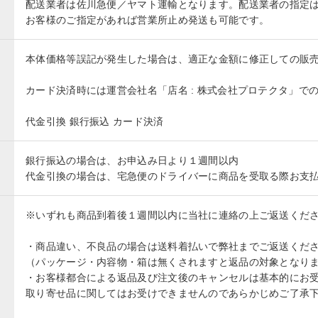
配送業者は佐川急便／ヤマト運輸となります。配送業者の指定
お客様のご指定があれば営業所止め発送も可能です。
本体価格等誤記が発生した場合は、適正な金額に修正しての販
カード決済時には運営会社名「店名 : 株式会社プロテクタ」で
代金引換 銀行振込 カード決済
銀行振込の場合は、お申込み日より１週間以内
代金引換の場合は、宅急便のドライバーに商品を受取る際お支
※いずれも商品到着後１週間以内に当社に連絡の上ご返送くだ
・商品違い、不良品の場合は送料着払いで弊社までご返送くだ
（パッケージ・内容物・箱は無くされますと返品の対象となり
・お客様都合による返品及び注文後のキャンセルは基本的にお
取り寄せ品に関してはお受けできませんのであらかじめご了承