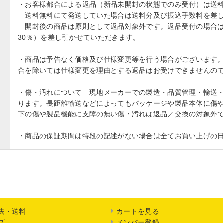
・お客様都合による返品（新品未開封の状態でのみ受付）は送
送料無料にて発送していた場合は送料分及び振込手数料を差し
開封後の商品は原則として返品対象外です。返品受付の場合は
30％）を差し引かせていただきます。
・商品は予告なく価格及び仕様変更等を行う場合がございます
合を除いては仕様変更を理由とする返品はお受けできませんの
・傷・汚れについて 現地メーカーでの製造・品質管理・輸送
ります。長距離輸送などによってもパッケージや製品本体に傷や
下の傷や製品機能に支障の無い傷・汚れは返品／交換の対象外
・商品の保証期間は特段の記述がない場合は全てお買い上げの日
法・送料
カートを見る
プ
メンバー登録