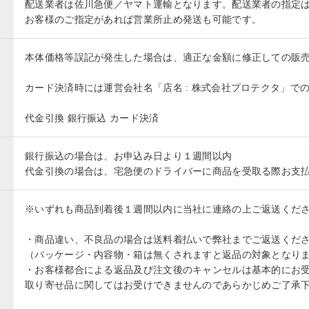
配送業者は佐川急便／ヤマト運輸となります。配送業者の指定
お客様のご指定があれば営業所止め発送も可能です。
本体価格等誤記が発生した場合は、適正な金額に修正しての販
カード決済時には運営会社名「店名 : 株式会社プロテクタ」で
代金引換 銀行振込 カード決済
銀行振込の場合は、お申込み日より１週間以内
代金引換の場合は、宅急便のドライバーに商品を受取る際お支
※いずれも商品到着後１週間以内に当社に連絡の上ご返送くだ
・商品違い、不良品の場合は送料着払いで弊社までご返送くだ
（パッケージ・内容物・箱は無くされますと返品の対象となり
・お客様都合による返品及び注文後のキャンセルは基本的にお
取り寄せ品に関してはお受けできませんのであらかじめご了承