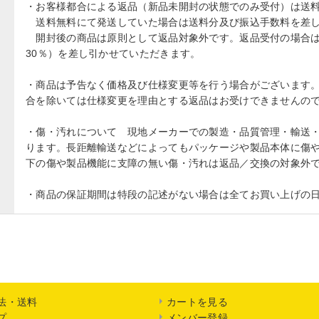
・お客様都合による返品（新品未開封の状態でのみ受付）は送
送料無料にて発送していた場合は送料分及び振込手数料を差し
開封後の商品は原則として返品対象外です。返品受付の場合は
30％）を差し引かせていただきます。
・商品は予告なく価格及び仕様変更等を行う場合がございます
合を除いては仕様変更を理由とする返品はお受けできませんの
・傷・汚れについて 現地メーカーでの製造・品質管理・輸送
ります。長距離輸送などによってもパッケージや製品本体に傷や
下の傷や製品機能に支障の無い傷・汚れは返品／交換の対象外
・商品の保証期間は特段の記述がない場合は全てお買い上げの日
法・送料
カートを見る
プ
メンバー登録