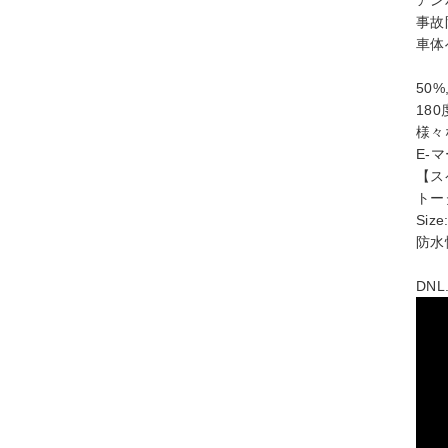
事故
車体
50%
18
様々
E-
【ス
トー
Size
防水性
DNL