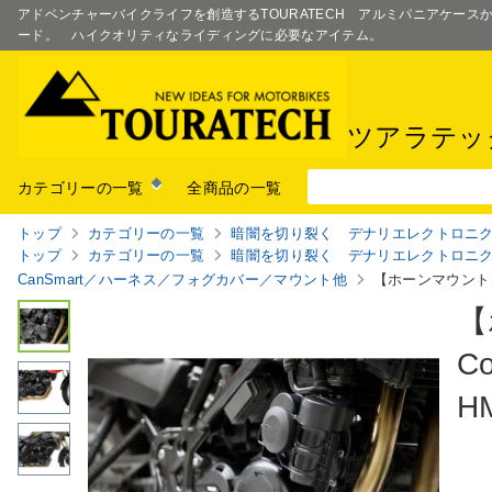
アドベンチャーバイクライフを創造するTOURATECH アルミパニアケー
ード。 ハイクオリティなライディングに必要なアイテム。
ツアラテッ
カテゴリーの一覧
全商品の一覧
トップ
カテゴリーの一覧
暗闇を切り裂く デナリエレクトロ
ニ
トップ
カテゴリーの一覧
暗闇を切り裂く デナリエレクトロ
ニ
CanSmart／ハーネス／フォグカバー
／マウント他
【ホーンマウント】Sou
【
C
HM