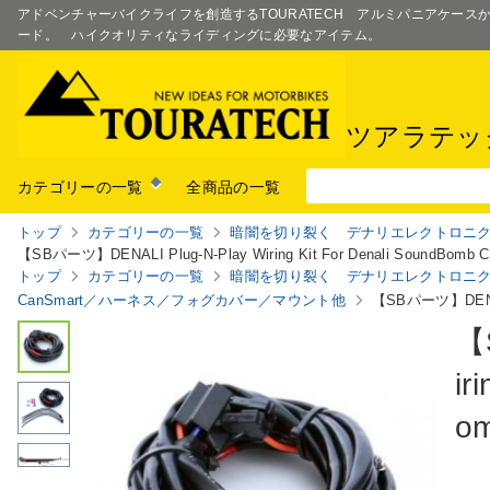
アドベンチャーバイクライフを創造するTOURATECH アルミパニアケー
ード。 ハイクオリティなライディングに必要なアイテム。
ツアラテッ
カテゴリーの一覧
全商品の一覧
トップ
カテゴリーの一覧
暗闇を切り裂く デナリエレクトロ
ニ
【SBパーツ】DENALI Plug-N-Play Wiring Kit For Denali SoundBomb Co
トップ
カテゴリーの一覧
暗闇を切り裂く デナリエレクトロ
ニ
CanSmart／ハーネス／フォグカバー
／マウント他
【SBパーツ】DENALI P
【
ir
om