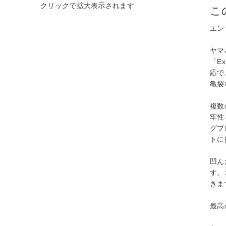
こ
エン
ヤマ
「E
応で
亀裂
複数
牢性
グプ
トに
凹ん
す。
きま
最高