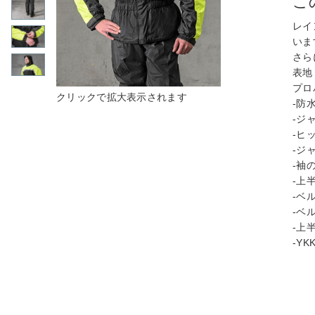
こ
レイ
いま
さら
表地
プロ
-防
-ジ
-ヒ
-ジ
-袖
-上
-ベ
-ベ
-上
-Y