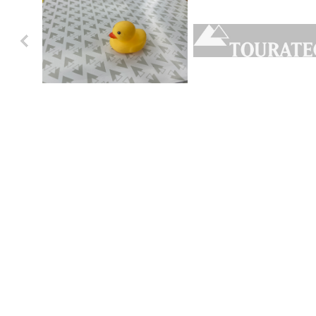
Previo
us