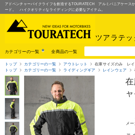
アドベンチャーバイクライフを創造するTOURATECH アルミパニアケー
ード。 ハイクオリティなライディングに必要なアイテム。
ツアラテッ
カテゴリーの一覧
全商品の一覧
トップ
カテゴリーの一覧
アウトレット
在庫サイズのみ レイ
トップ
カテゴリーの一覧
ライディングギア
レインウェア
在
ャ
メー