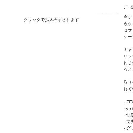
こ
今す
らな
セサ
ケース
キャ
リッ
ねじ
ると
取り
れて
- Z
Evo
- 
- 
- 