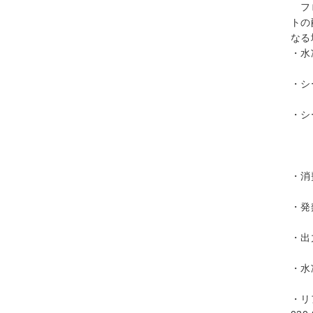
フロ
トの
なる
・水
・シ
・シ
・消
・発
・出
・水
・リ