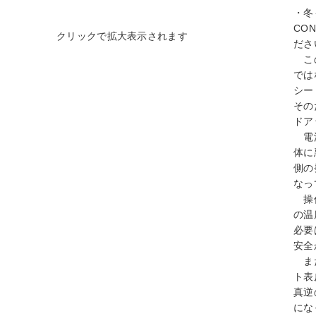
・冬
CO
ださ
この
では
シー
その
ドア
電源
体に
側の
なっ
操作
の温
必要
安全
また
ト表
真逆
にな