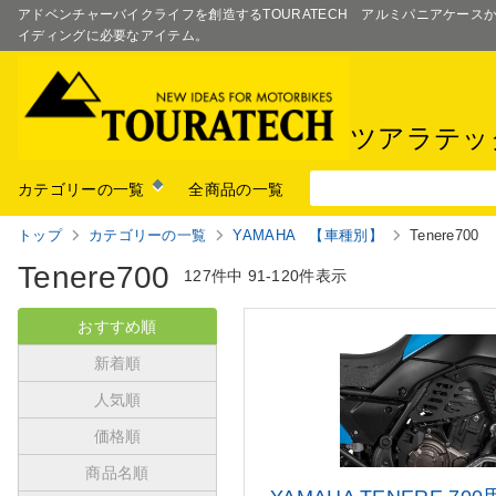
アドベンチャーバイクライフを創造するTOURATECH アルミパニアケー
イディングに必要なアイテム。
ツアラテッ
カテゴリーの一覧
全商品の一覧
トップ
カテゴリーの一覧
YAMAHA 【車種別】
Tenere700
Tenere700
127件中
91-120件表示
おすすめ順
新着順
人気順
価格順
商品名順