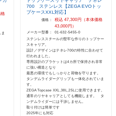
ジンカ
トップケースリヤキャリア テネレ
700 ステンレス【ZEGA EVOトッ
プケ
ースXXL対応】
価格
税込 47,300円（本体価格
価格：
43,000円）
メーカー型番：
01-632-5455-0
しま
ステンレススチールの堅牢な作りのトップケー
スキャリア。
設計／デザインはテネレ700の特性に合わせて
行われました。
専用設計のブラケットは4カ所で保持され非常
に強い構造となり
最悪の環境でもしっかりと荷物を守ります。
タンデムライダーグリップも一体化されていま
す。
ZEGA Topcase XXL,38L,25Lに使用できます。
通常のリヤキャリアとしても機能します。 タ
ンデムライダーには干渉しません。
取り付けは簡単です
2025年にも対応