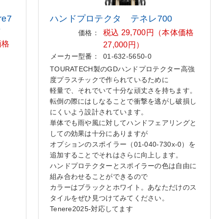
e7
ハンドプロテクタ テネレ700
ン
税込 29,700円（本体価格
価格：
価格
27,000円）
メーカー型番：
01-632-5650-0
TOURATECH製のGDハンドプロテクター高強
度プラスチックで作られているために
軽量で、それでいて十分な頑丈さを持ちます。
転倒の際にはしなることで衝撃を逃がし破損し
にくいよう設計されています。
単体でも雨や風に対してハンドフェアリングと
しての効果は十分にありますが
オプションのスポイラー（01-040-730x-0）を
追加することでそれはさらに向上します。
ハンドプロテクターとスポイラーの色は自由に
組み合わせることができるので
カラーはブラックとホワイト。あなただけのス
タイルをぜひ見つけてみてください。
Tenere2025-対応してます