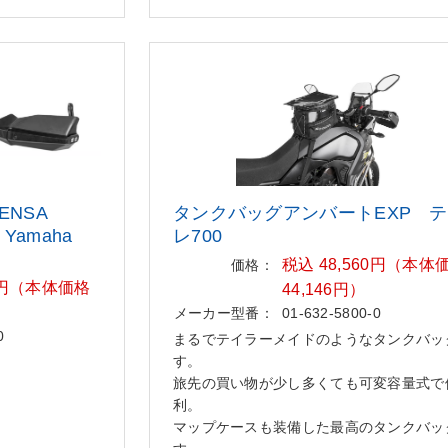
NSA
タンクバッグアンバートEXP 
r Yamaha
レ
700
税込 48,560円（本体
価格：
00円（本体価格
44,146円）
メーカー型番：
01-632-5800-0
0
まるでテイラーメイドのようなタンクバッ
す。
旅先の買い物が少し多くても可変容量式で
利。
マップケースも装備した最高のタンクバッ