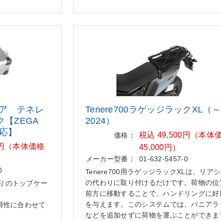
ア テネレ
Tenere700ラゲッジラックXL（～
【ZEGA
202
4）
対応】
税込 49,500円（本体
価格：
00円（本体価格
45,000円）
メーカー型番：
01-632-5457-0
0
Tenere700用ラゲッジラックXLは、リア
の代わりに取り付けるだけです。荷物の位
りのトップケー
前方に移動することで、ハンドリングに好
を与えます。このシステムでは、パニアラ
特性に合わせて
などを追加せずに荷物を運ぶことができま