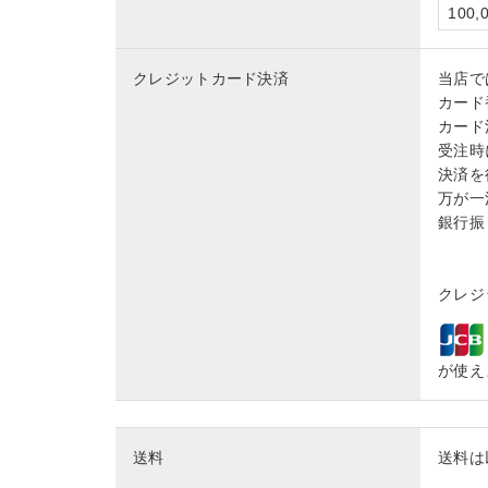
100
クレジットカード決済
当店で
カード
カード
受注時
決済を
万が一
銀行振
クレジッ
が使え
送料
送料は