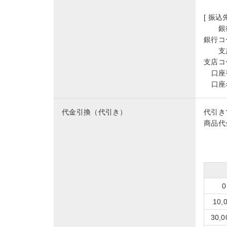
[ 振込先
銀
銀行コ
支
支店コ
口座
口座
代金引換（代引き）
代引き
商品代
10
30,