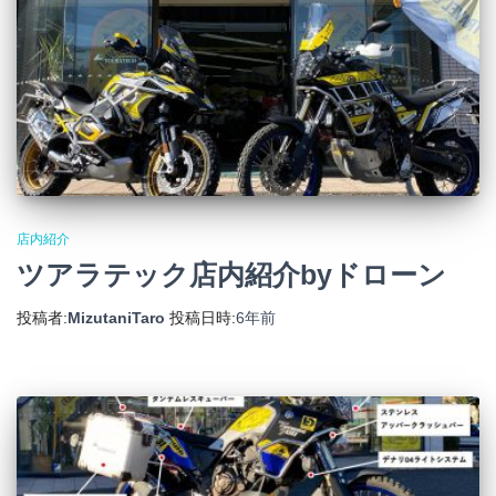
店内紹介
ツアラテック店内紹介byドローン
投稿者:
MizutaniTaro
投稿日時:
6年
前