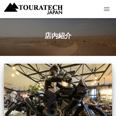
ナ
ビ
ゲ
ー
シ
店内紹介
ョ
ン
を
切
り
替
え