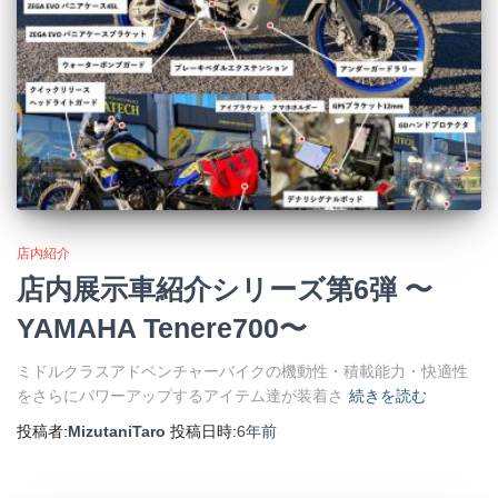
店内紹介
店内展示車紹介シリーズ第6弾 〜
YAMAHA Tenere700〜
ミドルクラスアドベンチャーバイクの機動性・積載能力・快適性
をさらにパワーアップするアイテム達が装着さ
続きを読む
投稿者:
MizutaniTaro
投稿日時:
6年
前