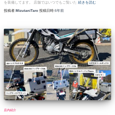
を装備してます。 店舗ではいつでもご覧いた
続きを読む
投稿者:
MizutaniTaro
投稿日時:
6年
前
店内紹介