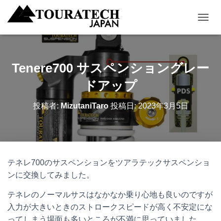
ナ
ビ
ゲ
ー
シ
Tenere700 サスペンショングレー
ョ
ン
ドアップ
を
切
投稿者:
MizutaniTaro
投稿日:
2023年3月5日
り
替
え
テネレ700のサスペンションをツアラテックサスペンショ
ンに交換してみました。
テネレのノーマルサスはなかなか乗り心地も良いのですが
入力が大きいときのストロークスピードが高く不安定にな
ってしまう場面も多いところが不満に思っていました。