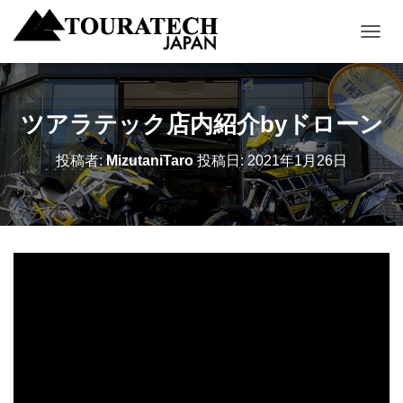
ナ
ビ
ゲ
ー
シ
ツアラテック店内紹介byドローン
ョ
ン
投稿者:
MizutaniTaro
投稿日:
2021年1月26日
を
切
り
替
え