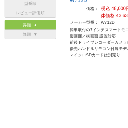
W712D
型番順
税込 48,00
価格：
レビュー評価順
体価格 43,6
メーカー型番：
W712D
昇順 ▲
簡単取付の7インチスマートモ
降順 ▼
縦画面／横画面 設置対応
前後ドライブレコーダーカメラ
優先ハンドルリモコン付属モデ
マイクロSDカードは別売り