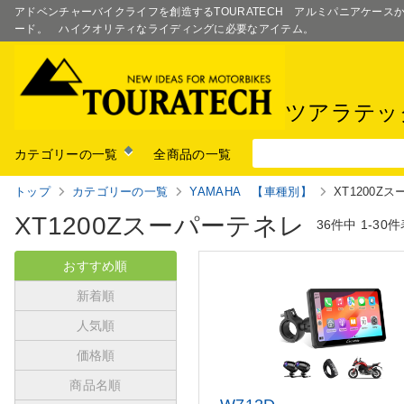
アドベンチャーバイクライフを創造するTOURATECH アルミパニアケー
ード。 ハイクオリティなライディングに必要なアイテム。
ツアラテッ
カテゴリーの一覧
全商品の一覧
トップ
カテゴリーの一覧
YAMAHA 【車種別】
XT1200Z
XT1200Zスーパーテネレ
36件中
1-30
おすすめ順
新着順
人気順
価格順
商品名順